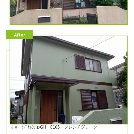
施工データ
施工カテゴリー
外壁塗装、屋根塗装
施工箇所
屋根、外壁、付帯
外壁塗装
ｽｰﾊﾟｰﾗｼﾞｶﾙｼﾘｺﾝGH 8105：フレンチグリーン