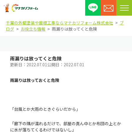
メ
ニ
千葉の外壁塗装や屋根工事ならマナカリフォーム株式会社
ブ
ュ
ログ
お役立ち情報
雨漏りは放ってくと危険
ー
を
開
閉
雨漏りは放ってくと危険
す
更新日：
2022.07.01
公開日：
2022.07.01
る
雨漏りは放っておくと危険
「台風とか大雨のときぐらいだから」
「廊下の隅が濡れるだけで、部屋の真ん中とか布団の上とか
に水が落ちてくるわけではないし」