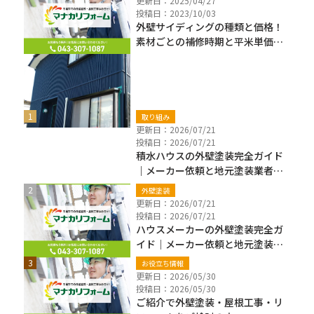
更新日：2025/04/27
投稿日：2023/10/03
外壁サイディングの種類と価格！
素材ごとの補修時期と平米単価も
解説
新着ブログ
取り組み
更新日：2026/07/21
投稿日：2026/07/21
積水ハウスの外壁塗装完全ガイド
｜メーカー依頼と地元塗装業者の
違い・費用・保証確認【千葉県】
外壁塗装
更新日：2026/07/21
投稿日：2026/07/21
ハウスメーカーの外壁塗装完全ガ
イド｜メーカー依頼と地元塗装業
者の違い・費用・注意点【千葉
お役立ち情報
県】
更新日：2026/05/30
投稿日：2026/05/30
ご紹介で外壁塗装・屋根工事・リ