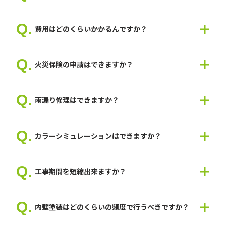
敷地の状況次第では車が停められない可能性がありますので、現
地で打ち合わせして判断いたします。
費用はどのくらいかかるんですか？
養生いたしますので、お車が塗装で汚れることはございません。
お住まいや使用する塗料によって費用は変わるため、一概にいく
らとお伝えできません。 お見積もりは無料なので、まずはお気
火災保険の申請はできますか？
軽にお問い合わせください。
一度、建物の状態をみないと何とも言えませんので、現地調査が
必要になります。
雨漏り修理はできますか？
弊社では、火災保険申請を200件以上行い、認定の実績も多数あ
ります。
はい。可能です。
建物を隅々まで調査して報告書、見積書、図面など必要書類を準
雨漏り工事から塗装工事まで一貫して修理しますので、スムーズ
備いたしますので、お気軽にご相談ください。
カラーシミュレーションはできますか？
な工事が可能です。
はい。可能です。
ご希望のイメージがありましたら教えてください。
工事期間を短縮出来ますか？
弊社スタッフが最適なご提案をいたします。
はい、可能です。工事期間を短縮することは出来ますが、塗料の
乾燥が必要な場合は施工不良に繋がりますので短縮するにも限界
内壁塗装はどのくらいの頻度で行うべきですか？
があります。
ですが、ご要望がありましたら人員を多くして、短縮することは