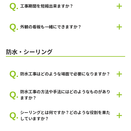
ご希望のイメージがありましたら教えてください。
工事期間を短縮出来ますか？
弊社スタッフが最適なご提案をいたします。
はい、可能です。工事期間を短縮することは出来ますが、塗料の
乾燥が必要な場合は施工不良に繋がりますので短縮するにも限界
外観の看板も一緒にできますか？
があります。
ですが、ご要望がありましたら人員を多くして、短縮することは
はい。可能です。
可能です。
弊社では、整骨院や美容室などの看板工事の実績もありますの
防水・シーリング
で、お気軽にご相談ください。
防水工事はどのような場面で必要になりますか？
色褪せや膨れが起きた時に必要になります。
防水工事の方法や手法にはどのようなものがあり
ますか？
防水塗料から塩ビシートなど様々な工法があります。
シーリングとは何ですか？どのような役割を果た
していますか？
様々な種類があるますが、防水などの役割になります。