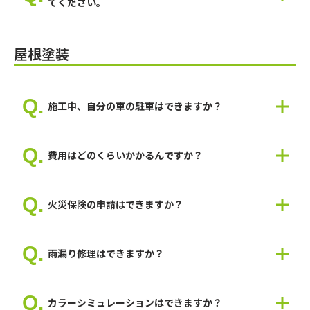
てください。
弊社では塗料によりますが5年～10年の保証が付きます。
屋根塗装
施工中、自分の車の駐車はできますか？
敷地の状況次第では車が停められない可能性がありますので、現
地で打ち合わせして判断いたします。
費用はどのくらいかかるんですか？
養生いたしますので、お車が塗装で汚れることはございません。
お住まいや使用する塗料によって費用は変わるため、一概にいく
らとお伝えできません。 お見積もりは無料なので、まずはお気
火災保険の申請はできますか？
軽にお問い合わせください。
一度、建物の状態をみないと何とも言えませんので、現地調査が
必要になります。
雨漏り修理はできますか？
弊社では、火災保険申請を200件以上行い、認定の実績も多数あ
ります。
はい。可能です。
建物を隅々まで調査して報告書、見積書、図面など必要書類を準
雨漏り工事から塗装工事まで一貫して修理しますので、スムーズ
備いたしますので、お気軽にご相談ください。
カラーシミュレーションはできますか？