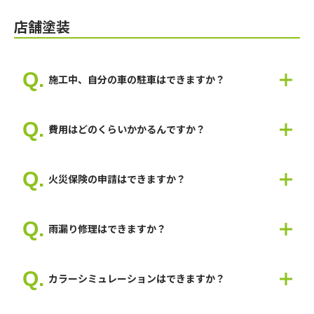
可能です。
内装だと難しいですが、外装の工事であれば工事は可能です。
店舗塗装
一部、洗濯物が干せない時期などありますが、弊社で入居者様に
お知らせからやり取りまで行っていますので、お気軽にご相談く
ださい。
施工中、自分の車の駐車はできますか？
敷地の状況次第では車が停められない可能性がありますので、現
地で打ち合わせして判断いたします。
費用はどのくらいかかるんですか？
養生いたしますので、お車が塗装で汚れることはございません。
お住まいや使用する塗料によって費用は変わるため、一概にいく
らとお伝えできません。 お見積もりは無料なので、まずはお気
火災保険の申請はできますか？
軽にお問い合わせください。
一度、建物の状態をみないと何とも言えませんので、現地調査が
必要になります。
雨漏り修理はできますか？
弊社では、火災保険申請を200件以上行い、認定の実績も多数あ
ります。
はい。可能です。
建物を隅々まで調査して報告書、見積書、図面など必要書類を準
雨漏り工事から塗装工事まで一貫して修理しますので、スムーズ
備いたしますので、お気軽にご相談ください。
カラーシミュレーションはできますか？
な工事が可能です。
はい。可能です。