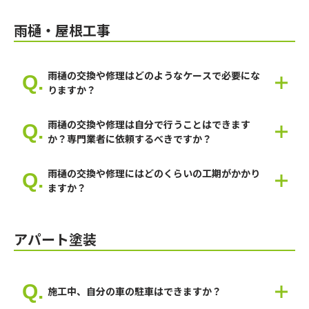
台風などが原因であれば保険対象になる可能性がありますが保険
屋さんの判断になります。
雨樋・屋根工事
雨樋の交換や修理はどのようなケースで必要にな
りますか？
雨どいの破損や色褪せが発生したらになります。
雨樋の交換や修理は自分で行うことはできます
か？専門業者に依頼するべきですか？
ご自身でも可能ですが、高所作業になる場所もありますので高所
雨樋の交換や修理にはどのくらいの工期がかかり
になる場所は専門家に相談することを推奨します。
ますか？
多くが5日～14日間になります。
アパート塗装
施工中、自分の車の駐車はできますか？