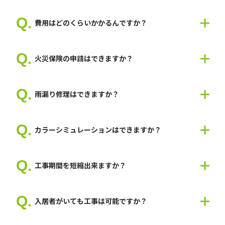
敷地の状況次第では車が停められない可能性がありますので、現
地で打ち合わせして判断いたします。
費用はどのくらいかかるんですか？
養生いたしますので、お車が塗装で汚れることはございません。
お住まいや使用する塗料によって費用は変わるため、一概にいく
らとお伝えできません。 お見積もりは無料なので、まずはお気
火災保険の申請はできますか？
軽にお問い合わせください。
一度、建物の状態をみないと何とも言えませんので、現地調査が
必要になります。
雨漏り修理はできますか？
弊社では、火災保険申請を200件以上行い、認定の実績も多数あ
ります。
はい。可能です。
建物を隅々まで調査して報告書、見積書、図面など必要書類を準
雨漏り工事から塗装工事まで一貫して修理しますので、スムーズ
備いたしますので、お気軽にご相談ください。
カラーシミュレーションはできますか？
な工事が可能です。
はい。可能です。
ご希望のイメージがありましたら教えてください。
工事期間を短縮出来ますか？
弊社スタッフが最適なご提案をいたします。
はい、可能です。工事期間を短縮することは出来ますが、塗料の
乾燥が必要な場合は施工不良に繋がりますので短縮するにも限界
入居者がいても工事は可能ですか？
があります。
ですが、ご要望がありましたら人員を多くして、短縮することは
はい。可能です。