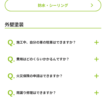
防水・シーリング
外壁塗装
施工中、自分の車の駐車はできますか？
敷地の状況次第では車が停められない可能性がありますので、現
地で打ち合わせして判断いたします。
費用はどのくらいかかるんですか？
養生いたしますので、お車が塗装で汚れることはございません。
お住まいや使用する塗料によって費用は変わるため、一概にいく
らとお伝えできません。 お見積もりは無料なので、まずはお気
火災保険の申請はできますか？
軽にお問い合わせください。
一度、建物の状態をみないと何とも言えませんので、現地調査が
必要になります。
雨漏り修理はできますか？
弊社では、火災保険申請を200件以上行い、認定の実績も多数あ
ります。
はい。可能です。
建物を隅々まで調査して報告書、見積書、図面など必要書類を準