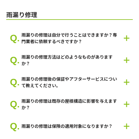
一般的にスレート屋根が適しています。
雨漏り修理
雨漏りの修理は自分で行うことはできますか？専
門業者に依頼するべきですか？
ご自身でも可能ですが雨漏りが治らない場合責任の所在があいま
雨漏りの修理方法はどのようなものがあります
いになるので専門家に相談することをおすすめします。
か？
部分的な防水補修から交換まで幅広くあります。
雨漏りの修理後の保証やアフターサービスについ
て教えてください。
修理方法によって内容が変わりますのでご相談ください。
雨漏りの修理は既存の屋根構造に影響を与えます
か？
一概に言えませんのでご相談ください。
雨漏りの修理は保険の適用対象になりますか？