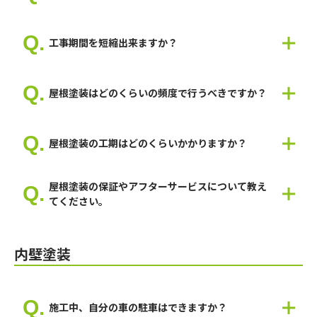
な工事が可能です。
はい。可能です。
ご希望のイメージがありましたら教えてください。
工事期間を短縮出来ますか？
弊社スタッフが最適なご提案をいたします。
はい、可能です。工事期間を短縮することは出来ますが、塗料の
乾燥が必要な場合は施工不良に繋がりますので短縮するにも限界
屋根塗装はどのくらいの頻度で行うべきですか？
があります。
ですが、ご要望がありましたら人員を多くして、短縮することは
建物によりますが8年～12年で屋根塗装が必要になることが多い
可能です。
です。
屋根塗装の工期はどのくらいかかりますか？
多くが5日～14日間になります。
屋根塗装の保証やアフターサービスについて教え
てください。
弊社では塗料によりますが5年～10年の保証が付きます。
内壁塗装
施工中、自分の車の駐車はできますか？