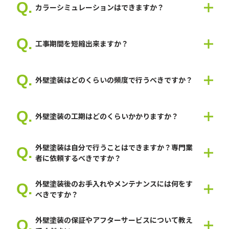
雨漏り工事から塗装工事まで一貫して修理しますので、スムーズ
備いたしますので、お気軽にご相談ください。
カラーシミュレーションはできますか？
な工事が可能です。
はい。可能です。
ご希望のイメージがありましたら教えてください。
工事期間を短縮出来ますか？
弊社スタッフが最適なご提案をいたします。
はい、可能です。工事期間を短縮することは出来ますが、塗料の
乾燥が必要な場合は施工不良に繋がりますので短縮するにも限界
外壁塗装はどのくらいの頻度で行うべきですか？
があります。
ですが、ご要望がありましたら人員を多くして、短縮することは
建物によりますが8年～12年で外壁塗装が必要になることが多い
可能です。
です。
外壁塗装の工期はどのくらいかかりますか？
多くが7日～14日間になります。
外壁塗装は自分で行うことはできますか？専門業
者に依頼するべきですか？
自分で行うこともできますが事故の危険もありますので専門家に
外壁塗装後のお手入れやメンテナンスには何をす
相談することをおすすめいたします。
べきですか？
水で洗浄したりもできますが塗膜が傷つく可能性がありますので
外壁塗装の保証やアフターサービスについて教え
基本は劣化するまでそのままを推奨しています。