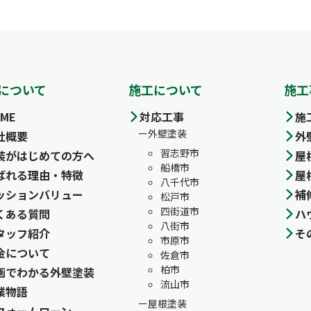
について
施工について
施工
ME
対応工事
施
外壁塗装
社概要
外
習志野市
装がはじめての方へ
屋
船橋市
ばれる理由・特徴
屋
八千代市
ッションバリュー
補
松戸市
四街道市
くある質問
ハ
八街市
タッフ紹介
そ
市原市
金について
佐倉市
柏市
画でわかる外壁塗装
流山市
業物語
屋根塗装
フォームローン