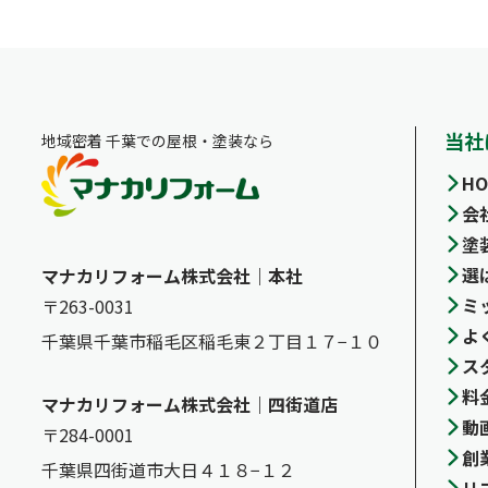
当社
地域密着 千葉での屋根・塗装なら
HO
会
塗
選
マナカリフォーム株式会社｜本社
ミ
〒263-0031
よ
千葉県千葉市稲毛区稲毛東２丁目１７−１０
ス
料
マナカリフォーム株式会社｜四街道店
動
〒284-0001
創
千葉県四街道市大日４１８−１２
リ