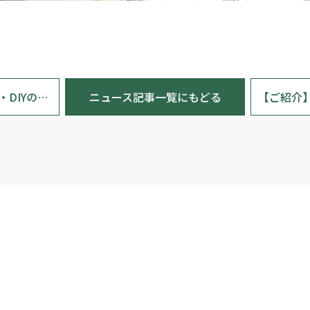
【ご紹介】電動工具・DIYの総合情報「工具男子新聞」
ニュース記事一覧にもどる