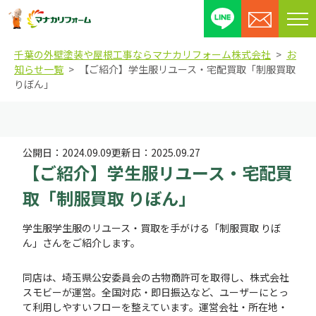
メ
ニ
千葉の外壁塗装や屋根工事ならマナカリフォーム株式会社
お
ュ
知らせ一覧
【ご紹介】学生服リユース・宅配買取「制服買取
ー
りぼん」
を
開
閉
す
公開日：
2024.09.09
更新日：
2025.09.27
る
【ご紹介】学生服リユース・宅配買
取「制服買取 りぼん」
学生服学生服のリユース・買取を手がける「制服買取 りぼ
ん」さんをご紹介します。
同店は、埼玉県公安委員会の古物商許可を取得し、株式会社
スモビーが運営。全国対応・即日振込など、ユーザーにとっ
て利用しやすいフローを整えています。運営会社・所在地・