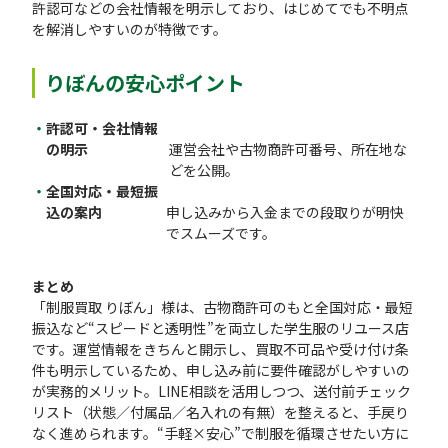
許認可などの会社情報を明示しており、はじめてでも不明点
を解消しやすいのが特徴です。
りぼんの安心ポイント
許認可・会社情報
の明示
運営会社や古物商許可番号、所在地な
どを公開。
全国対応・最短振
込の案内
申し込みから入金までの段取りが明快
でスムーズです。
まとめ
「制服買取 りぼん」様は、古物商許可のもと全国対応・最短
振込など“スピードと透明性”を両立した学生服のリユース店
です。運営情報をきちんと開示し、買取不可品や受け付け条
件も明示しているため、申し込み前に要件確認がしやすいの
が実務的メリット。LINE相談を活用しつつ、送付前チェック
リスト（状態／付属品／名入れの有無）を整えると、手戻り
なく進められます。“手軽×安心”で制服を循環させたい方に