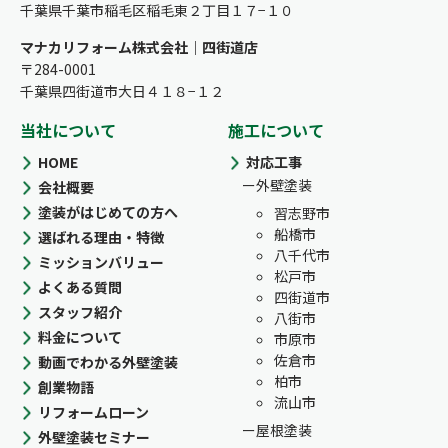
千葉県千葉市稲毛区稲毛東２丁目１７−１０
マナカリフォーム株式会社｜四街道店
〒284-0001
千葉県四街道市大日４１８−１２
当社について
施工について
HOME
対応工事
外壁塗装
会社概要
塗装がはじめての方へ
習志野市
船橋市
選ばれる理由・特徴
八千代市
ミッションバリュー
松戸市
よくある質問
四街道市
スタッフ紹介
八街市
料金について
市原市
佐倉市
動画でわかる外壁塗装
柏市
創業物語
流山市
リフォームローン
屋根塗装
外壁塗装セミナー