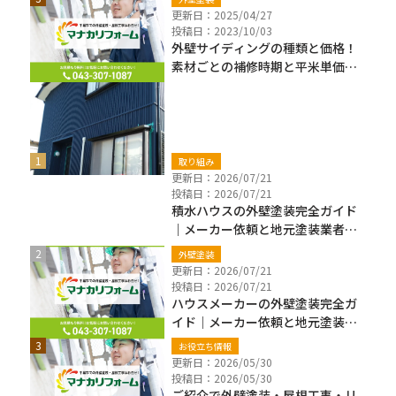
更新日：2025/04/27
投稿日：2023/10/03
外壁サイディングの種類と価格！
素材ごとの補修時期と平米単価も
解説
新着ブログ
取り組み
更新日：2026/07/21
投稿日：2026/07/21
積水ハウスの外壁塗装完全ガイド
｜メーカー依頼と地元塗装業者の
違い・費用・保証確認【千葉県】
外壁塗装
更新日：2026/07/21
投稿日：2026/07/21
ハウスメーカーの外壁塗装完全ガ
イド｜メーカー依頼と地元塗装業
者の違い・費用・注意点【千葉
お役立ち情報
県】
更新日：2026/05/30
投稿日：2026/05/30
ご紹介で外壁塗装・屋根工事・リ