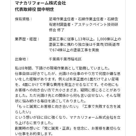
マナカリフォーム株式会社
代表取締役 間中明世
保有資格：
足場作業主任者・石綿作業主任者・石綿含
有建材調査者・アステックペイント技術研
修会 修了
業界歴・経歴：
塗装工事に従事し13年以上。1,000棟以上の
塗装工事に携わり独立後は千葉市/四街道市
で674棟以上の塗装工事を実施
出身地：
千葉県千葉市稲毛区
私は8年間、下請けの現場作業員として勤務していました。
仕事自体は好きでしたが、元請けの仕事のやり方で何度か嫌な思
いをした経験があります。例えば本来正面の1面だけでよい足場
を、4面にかけて不要な費用を発生させるなどです。その他にも
お客様への向き合い方で大小さまざま、疑問に感じることがあり
ました。ただ元請け先との関係から何も言い出せない、そんな現
状に悩み続ける毎日を過ごしておりました。
「もっと誠実にお客様と向き合いたい」「工事で失敗する方を減
らしたい」
という想いが日に日に強くなり、マナカリフォーム株式会社を立
ち上げるに至りました。
創業時の想いと「常に誠実・正直」を信念に、お客様を裏切らな
い仕事をお約束します。