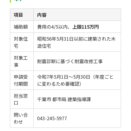
項目
内容
補助額
費用の4/5以内、
上限115万円
対象住
昭和56年5月31日以前に建築された木
宅
造住宅
対象工
耐震診断に基づく耐震改修工事
事
申請受
令和7年5月1日〜5月30日（年度ごと
付期間
に変わるため要確認）
担当窓
千葉市 都市局 建築指導課
口
問い合
043-245-5977
わせ