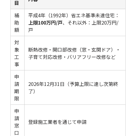
目
補
平成4年（1992年）省エネ基準未達住宅：
助
上限100万円/戸
、それ以外：上限20万円/
額
戸
対
象
断熱改修・開口部改修（窓・玄関ドア）・
工
子育て対応改修・バリアフリー改修など
事
申
請
2026年12月31日（予算上限に達し次第終
期
了）
限
申
請
登録施工業者を通じて申請
窓
口