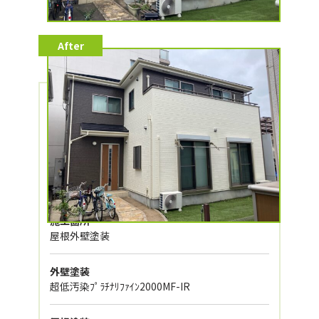
施工データ
施工カテゴリー
外壁塗装、屋根塗装
施工箇所
屋根外壁塗装
外壁塗装
超低汚染ﾌﾟﾗﾁﾅﾘﾌｧｲﾝ2000MF-IR