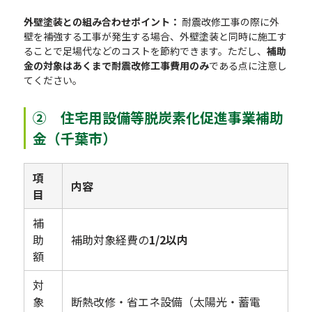
外壁塗装との組み合わせポイント：
耐震改修工事の際に外
壁を補強する工事が発生する場合、外壁塗装と同時に施工す
ることで足場代などのコストを節約できます。ただし、
補助
金の対象はあくまで耐震改修工事費用のみ
である点に注意し
てください。
② 住宅用設備等脱炭素化促進事業補助
金（千葉市）
項
内容
目
補
助
補助対象経費の
1/2以内
額
対
象
断熱改修・省エネ設備（太陽光・蓄電