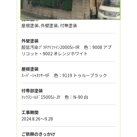
外壁塗装、屋根塗装
施工箇所
屋根塗装､外壁塗装､付帯塗装
外壁塗装
超低汚染ﾌﾟﾗﾁﾅﾘﾌｧｲﾝ2000Si-IR 色：9008 アプ
リコット・9002 オレンジホワイト
屋根塗装
ｽｰﾊﾟｰｼｬﾈﾂｻｰﾓF 色：9119 トゥルーブラック
付帯部塗装
ﾏｯｸｽｼｰﾙﾄﾞ1500Si-JY 色：N-90 白
工事期間
2024.8.26〜9.28
ご依頼のきっかけ