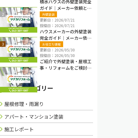
積水ハウスの外壁塗装完全
ガイド｜メーカー依頼と地
元塗装業者の違い・費用・
外壁塗装
更新日：2026/07/21
保証確認【千葉県】
投稿日：2026/07/21
ハウスメーカーの外壁塗装
完全ガイド｜メーカー依頼
と地元塗装業者の違い・費
お役立ち情報
更新日：2026/05/30
用・注意点【千葉県】
投稿日：2026/05/30
ご紹介で外壁塗装・屋根工
事・リフォームをご検討の
方へ
ブログカテゴリー
屋根修理・雨漏り
アパート・マンション塗装
施工レポート