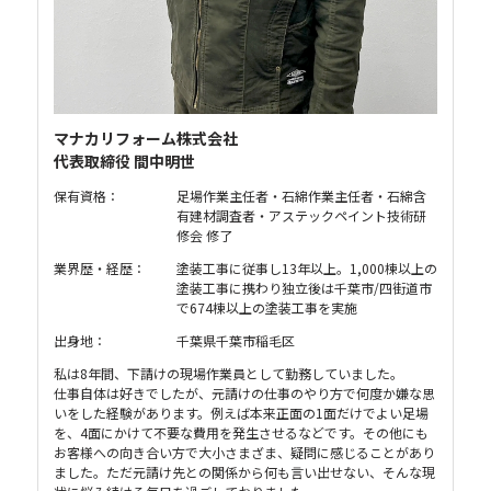
マナカリフォーム株式会社
代表取締役 間中明世
保有資格：
足場作業主任者・石綿作業主任者・石綿含
有建材調査者・アステックペイント技術研
修会 修了
業界歴・経歴：
塗装工事に従事し13年以上。1,000棟以上の
塗装工事に携わり独立後は千葉市/四街道市
で674棟以上の塗装工事を実施
出身地：
千葉県千葉市稲毛区
私は8年間、下請けの現場作業員として勤務していました。
仕事自体は好きでしたが、元請けの仕事のやり方で何度か嫌な思
いをした経験があります。例えば本来正面の1面だけでよい足場
を、4面にかけて不要な費用を発生させるなどです。その他にも
お客様への向き合い方で大小さまざま、疑問に感じることがあり
ました。ただ元請け先との関係から何も言い出せない、そんな現