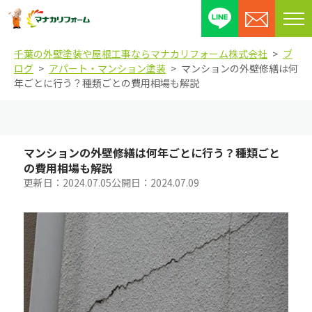
メ
ニ
千葉の外壁塗装や屋根工事ならマナカリフォーム株式会社
ブ
ュ
ログ
アパート・マンション塗装
マンションの外壁修繕は何
ー
年ごとに行う？種類ごとの費用相場も解説
を
開
閉
す
マンションの外壁修繕は何年ごとに行う？種類ごと
る
の費用相場も解説
更新日：
2024.07.05
公開日：
2024.07.09