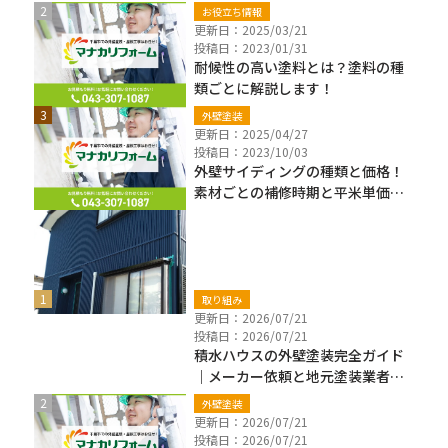
いも解説
お役立ち情報
更新日：2025/03/21
投稿日：2023/01/31
耐候性の高い塗料とは？塗料の種
類ごとに解説します！
外壁塗装
更新日：2025/04/27
投稿日：2023/10/03
外壁サイディングの種類と価格！
素材ごとの補修時期と平米単価も
解説
新着ブログ
取り組み
更新日：2026/07/21
投稿日：2026/07/21
積水ハウスの外壁塗装完全ガイド
｜メーカー依頼と地元塗装業者の
違い・費用・保証確認【千葉県】
外壁塗装
更新日：2026/07/21
投稿日：2026/07/21