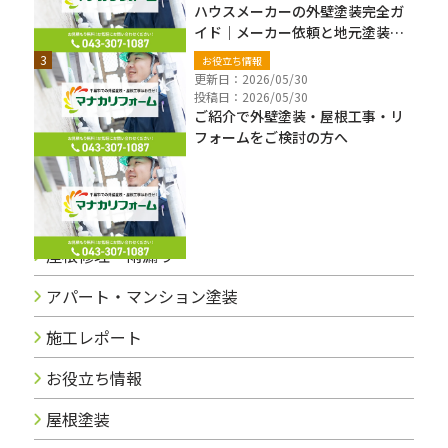
ハウスメーカーの外壁塗装完全ガ
イド｜メーカー依頼と地元塗装業
者の違い・費用・注意点【千葉
お役立ち情報
県】
更新日：2026/05/30
投稿日：2026/05/30
ご紹介で外壁塗装・屋根工事・リ
フォームをご検討の方へ
ブログカテゴリー
屋根修理・雨漏り
アパート・マンション塗装
施工レポート
お役立ち情報
屋根塗装