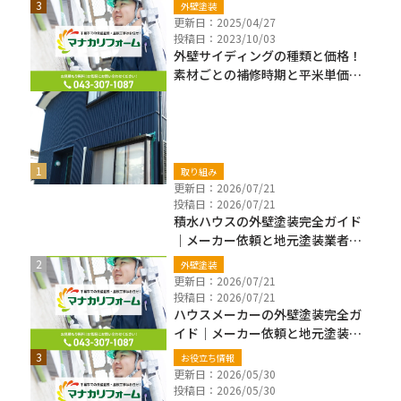
外壁塗装
更新日：2025/04/27
投稿日：2023/10/03
外壁サイディングの種類と価格！
素材ごとの補修時期と平米単価も
解説
新着ブログ
取り組み
更新日：2026/07/21
投稿日：2026/07/21
積水ハウスの外壁塗装完全ガイド
｜メーカー依頼と地元塗装業者の
違い・費用・保証確認【千葉県】
外壁塗装
更新日：2026/07/21
投稿日：2026/07/21
ハウスメーカーの外壁塗装完全ガ
イド｜メーカー依頼と地元塗装業
者の違い・費用・注意点【千葉
お役立ち情報
県】
更新日：2026/05/30
投稿日：2026/05/30