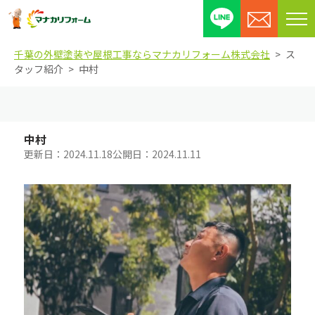
メ
ニ
千葉の外壁塗装や屋根工事ならマナカリフォーム株式会社
ス
ュ
タッフ紹介
中村
ー
を
開
閉
中村
す
更新日：
2024.11.18
公開日：
2024.11.11
る