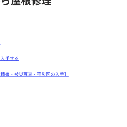
から屋根修理
1
せ
を入手する
見積書・被災写真・罹災図の入手】