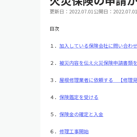
火災保険の申請
更新日：
2022.07.01
公開日：
2022.07.0
目次
１．
加入している保険会社に問い合わ
２．
被災内容を伝え火災保険申請書類
３．
屋根修理業者に依頼する 【修理
４．
保険鑑定を受ける
５．
保険金の確定と入金
６．
修理工事開始