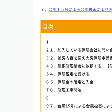
７．
台風１５号による台風被害により
目次
1
2
１．加入している保険会社に問い
3
２．被災内容を伝え火災保険申請
4
３．屋根修理業者に依頼する 【
5
４．保険鑑定を受ける
6
５．保険金の確定と入金
7
６．修理工事開始
8
9
７．台風15号による台風被害によ