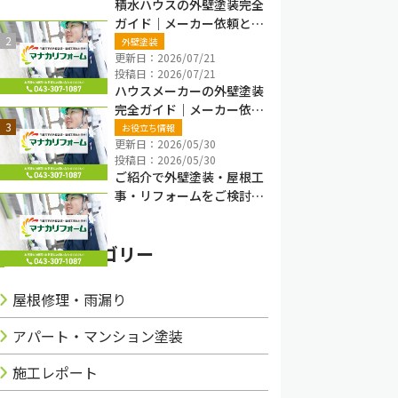
積水ハウスの外壁塗装完全
ガイド｜メーカー依頼と地
元塗装業者の違い・費用・
外壁塗装
更新日：2026/07/21
保証確認【千葉県】
投稿日：2026/07/21
ハウスメーカーの外壁塗装
完全ガイド｜メーカー依頼
と地元塗装業者の違い・費
お役立ち情報
更新日：2026/05/30
用・注意点【千葉県】
投稿日：2026/05/30
ご紹介で外壁塗装・屋根工
事・リフォームをご検討の
方へ
ブログカテゴリー
屋根修理・雨漏り
アパート・マンション塗装
施工レポート