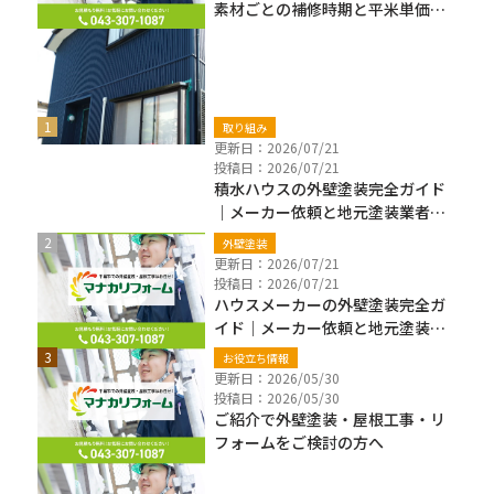
素材ごとの補修時期と平米単価も
解説
新着ブログ
取り組み
更新日：2026/07/21
投稿日：2026/07/21
積水ハウスの外壁塗装完全ガイド
｜メーカー依頼と地元塗装業者の
違い・費用・保証確認【千葉県】
外壁塗装
更新日：2026/07/21
投稿日：2026/07/21
ハウスメーカーの外壁塗装完全ガ
イド｜メーカー依頼と地元塗装業
者の違い・費用・注意点【千葉
お役立ち情報
県】
更新日：2026/05/30
投稿日：2026/05/30
ご紹介で外壁塗装・屋根工事・リ
フォームをご検討の方へ