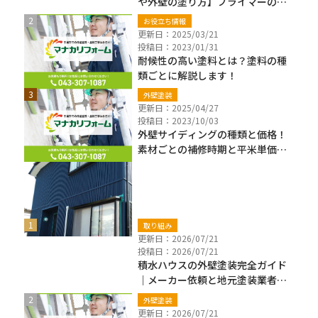
や外壁の塗り方】プライマーの違
いも解説
お役立ち情報
更新日：2025/03/21
投稿日：2023/01/31
耐候性の高い塗料とは？塗料の種
類ごとに解説します！
外壁塗装
更新日：2025/04/27
投稿日：2023/10/03
外壁サイディングの種類と価格！
素材ごとの補修時期と平米単価も
解説
新着ブログ
取り組み
更新日：2026/07/21
投稿日：2026/07/21
積水ハウスの外壁塗装完全ガイド
｜メーカー依頼と地元塗装業者の
違い・費用・保証確認【千葉県】
外壁塗装
更新日：2026/07/21