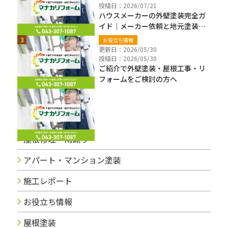
投稿日：2026/07/21
ハウスメーカーの外壁塗装完全ガ
イド｜メーカー依頼と地元塗装業
者の違い・費用・注意点【千葉
お役立ち情報
県】
更新日：2026/05/30
投稿日：2026/05/30
ご紹介で外壁塗装・屋根工事・リ
フォームをご検討の方へ
ブログカテゴリー
屋根修理・雨漏り
アパート・マンション塗装
施工レポート
お役立ち情報
屋根塗装