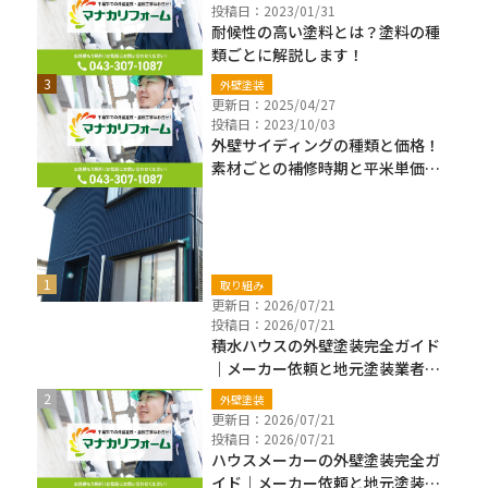
投稿日：2023/01/31
耐候性の高い塗料とは？塗料の種
類ごとに解説します！
外壁塗装
更新日：2025/04/27
投稿日：2023/10/03
外壁サイディングの種類と価格！
素材ごとの補修時期と平米単価も
解説
新着ブログ
取り組み
更新日：2026/07/21
投稿日：2026/07/21
積水ハウスの外壁塗装完全ガイド
｜メーカー依頼と地元塗装業者の
違い・費用・保証確認【千葉県】
外壁塗装
更新日：2026/07/21
投稿日：2026/07/21
ハウスメーカーの外壁塗装完全ガ
イド｜メーカー依頼と地元塗装業