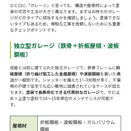
ひと口に「ガレージ」と言っても、構造や屋根材によって塗
装の可否や工法が大きく異なります。まずはお持ちのガレー
ジがどのタイプに該当するかを確認しましょう。塗装できな
いタイプもあるため、無駄な工事を依頼しないためにも重要
なチェックポイントです。
独立型ガレージ（鉄骨＋折板屋根・波板
鋼板）
母屋とは別に建てられた独立ガレージで、鉄骨フレームに
折
板屋根（折り曲げ加工した金属屋根）や波板鋼板
を葺いた構
造が一般的です。シャッターを備えた1〜3台用が多く、千葉
県の戸建て住宅でも広い敷地に設置されているケースが目立
ちます。
塗装で長寿命化できる代表的なガレージ
で、サビ止
め＋上塗り塗料で10〜15年単位のメンテナンスが可能で
す。
折板鋼板・波板鋼板・ガルバリウム
屋根材
鋼板