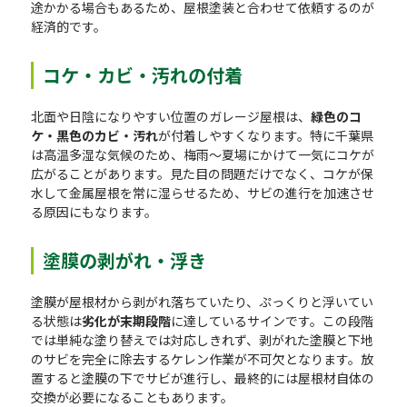
途かかる場合もあるため、屋根塗装と合わせて依頼するのが
経済的です。
コケ・カビ・汚れの付着
北面や日陰になりやすい位置のガレージ屋根は、
緑色のコ
ケ・黒色のカビ・汚れ
が付着しやすくなります。特に千葉県
は高温多湿な気候のため、梅雨〜夏場にかけて一気にコケが
広がることがあります。見た目の問題だけでなく、コケが保
水して金属屋根を常に湿らせるため、サビの進行を加速させ
る原因にもなります。
塗膜の剥がれ・浮き
塗膜が屋根材から剥がれ落ちていたり、ぷっくりと浮いてい
る状態は
劣化が末期段階
に達しているサインです。この段階
では単純な塗り替えでは対応しきれず、剥がれた塗膜と下地
のサビを完全に除去するケレン作業が不可欠となります。放
置すると塗膜の下でサビが進行し、最終的には屋根材自体の
交換が必要になることもあります。