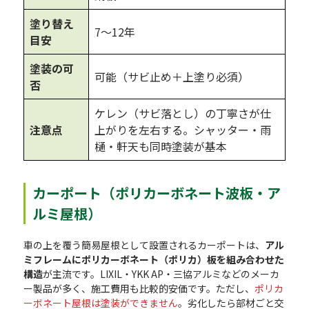
塗り替え
7〜12年
目安
塗装の可
可能（サビ止め＋上塗り必須）
否
ケレン（サビ落とし）の丁寧さが仕
注意点
上がりを左右する。シャッター・雨
樋・軒天も同時塗装が基本
カーポート（ポリカーボネート波板・ア
ルミ屋根）
車の上を覆う簡易屋根として設置されるカーポートは、
アル
ミフレームにポリカーボネート（ポリカ）板を組み合わせた
構造
が主流です。LIXIL・YKK AP・三協アルミなどのメーカ
ー製品が多く、施工費用も比較的安価です。ただし、
ポリカ
ーボネート屋根は塗装ができません
。劣化したら部材ごと交