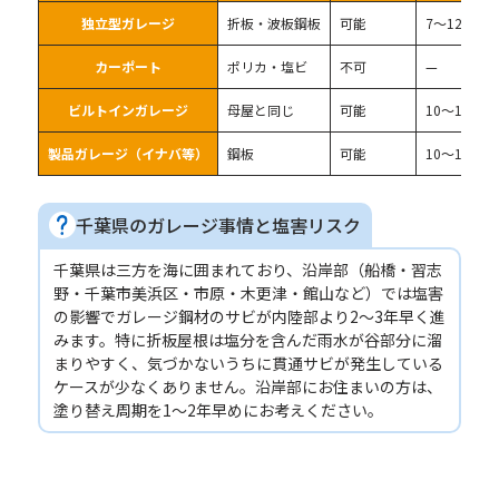
独立型ガレージ
折板・波板鋼板
可能
7〜12年
カーポート
ポリカ・塩ビ
不可
—
ビルトインガレージ
母屋と同じ
可能
10〜15年
製品ガレージ（イナバ等）
鋼板
可能
10〜15年
千葉県のガレージ事情と塩害リスク
千葉県は三方を海に囲まれており、沿岸部（船橋・習志
野・千葉市美浜区・市原・木更津・館山など）では塩害
の影響でガレージ鋼材のサビが内陸部より2〜3年早く進
みます。特に折板屋根は塩分を含んだ雨水が谷部分に溜
まりやすく、気づかないうちに貫通サビが発生している
ケースが少なくありません。沿岸部にお住まいの方は、
塗り替え周期を1〜2年早めにお考えください。