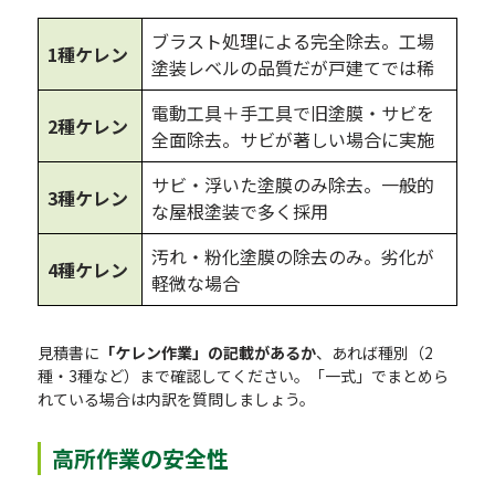
ブラスト処理による完全除去。工場
1種ケレン
塗装レベルの品質だが戸建てでは稀
電動工具＋手工具で旧塗膜・サビを
2種ケレン
全面除去。サビが著しい場合に実施
サビ・浮いた塗膜のみ除去。一般的
3種ケレン
な屋根塗装で多く採用
汚れ・粉化塗膜の除去のみ。劣化が
4種ケレン
軽微な場合
見積書に
「ケレン作業」の記載があるか
、あれば種別（2
種・3種など）まで確認してください。「一式」でまとめら
れている場合は内訳を質問しましょう。
高所作業の安全性