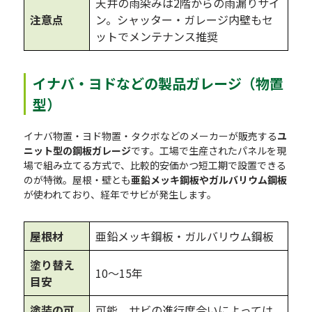
天井の雨染みは2階からの雨漏りサイ
注意点
ン。シャッター・ガレージ内壁もセ
ットでメンテナンス推奨
イナバ・ヨドなどの製品ガレージ（物置
型）
イナバ物置・ヨド物置・タクボなどのメーカーが販売する
ユ
ニット型の鋼板ガレージ
です。工場で生産されたパネルを現
場で組み立てる方式で、比較的安価かつ短工期で設置できる
のが特徴。屋根・壁とも
亜鉛メッキ鋼板やガルバリウム鋼板
が使われており、経年でサビが発生します。
屋根材
亜鉛メッキ鋼板・ガルバリウム鋼板
塗り替え
10〜15年
目安
塗装の可
可能。サビの進行度合いによっては