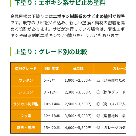
下塗り：エポキシ系サビ止め塗料
金属屋根の下塗りには
エポキシ樹脂系のサビ止め塗料
が標準
です。既存のサビを抑え込み、新しい塗膜と鋼材の密着を高
める役割があります。サビが進行している場合は、変性エポ
キシや弱溶剤形エポキシで2回塗りを行うこともあります。
上塗り：グレード別の比較
塗料グレード
耐用年数
㎡単価
ガレージへの
ウレタン
5〜8年
1,800〜2,500円
△（短寿命なため非推
シリコン
8〜12年
2,300〜3,500円
○（標準グレード）
ラジカル制御型
10〜14年
2,500〜3,500円
◎（高コスパで人気）
フッ素
12〜18年
3,500〜5,000円
◎（塩害地域に最適）
遮熱・無機
15〜20年
4,000〜5,500円
◎（ガレージ内気温緩