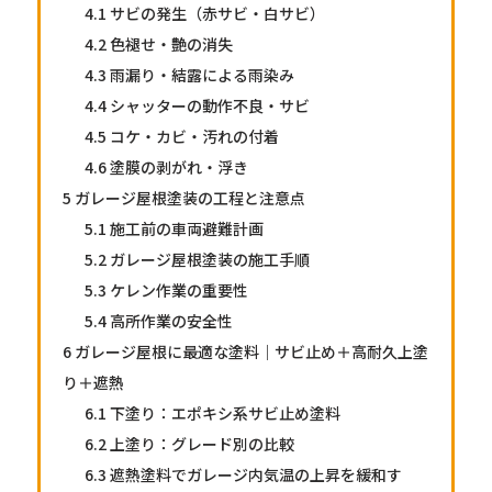
4.1
サビの発生（赤サビ・白サビ）
4.2
色褪せ・艶の消失
4.3
雨漏り・結露による雨染み
4.4
シャッターの動作不良・サビ
4.5
コケ・カビ・汚れの付着
4.6
塗膜の剥がれ・浮き
5
ガレージ屋根塗装の工程と注意点
5.1
施工前の車両避難計画
5.2
ガレージ屋根塗装の施工手順
5.3
ケレン作業の重要性
5.4
高所作業の安全性
6
ガレージ屋根に最適な塗料｜サビ止め＋高耐久上塗
り＋遮熱
6.1
下塗り：エポキシ系サビ止め塗料
6.2
上塗り：グレード別の比較
6.3
遮熱塗料でガレージ内気温の上昇を緩和す