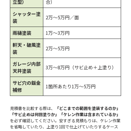
立型）
合）
シャッター塗
2万〜5万円／面
装
雨樋塗装
1万〜3万円
軒天・破風塗
2万〜5万円
装
ガレージ内部
3万〜8万円（サビ止め＋上塗り）
天井塗装
サビ穴の鈑金
1箇所あたり1万〜5万円
補修
見積書を比較する際は、
「どこまでの範囲を塗装するのか」
「サビ止めは何回塗りか」「ケレン作業は含まれているか」
を必ず確認してください。安すぎる見積もりは、ケレン作業
を省略していたり、上塗り1回で仕上げていたりするケース