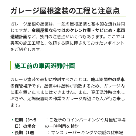
ガレージ屋根塗装の工程と注意点
ガレージ屋根の塗装は、一般の屋根塗装と基本的な流れは同
じですが、
金属屋根ならではのケレン作業・サビ止め・車両
避難計画
など、独自の注意点がいくつもあります。ここでは
実際の施工工程と、依頼する際に押さえておきたいポイント
をご紹介します。
施工前の車両避難計画
ガレージ塗装で最初に検討すべきことは、
施工期間中の愛車
の保管場所
です。塗装中は塗料が飛散するため、ガレージ内
に車を置いたままにはできません。また、高圧洗浄時の水し
ぶきや、足場設置時の作業でガレージ周辺にも人が行き来し
ます。
短期（3〜5
：ご近所のコインパーキングや月極駐車場
日）の場合
の一時利用を検討
長期（1週
：マンスリーパーキングや親戚の駐車場