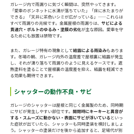
ガレージ内で雨漏りに気づく瞬間は、突然やってきます。
「愛車のボンネットに水滴が落ちていた」「床に水たまりが
できる」「天井に茶色いシミが広がっている」——これらは
すべて雨漏りの兆候です。金属屋根の雨漏りは、
サビによる
貫通穴・ボルトのゆるみ・塗膜の劣化
が主な原因。愛車を守
るためにも放置は禁物です。
また、ガレージ特有の現象として
結露による雨染み
もありま
す。冬場の朝、ガレージ内外の温度差で屋根裏に結露が発生
し、それが滴り落ちて雨漏りのように見えるケースです。遮
熱塗料を塗ることで屋根裏の温度差を抑え、結露を軽減でき
る効果も期待できます。
シャッターの動作不良・サビ
ガレージのシャッターは屋根と同じく金属製のため、同時期
にサビが発生しやすい部位です。
開閉時にキーキーと異音が
する・スムーズに動かない・表面にサビが浮いている
といっ
た症状が出ていたら、シャッターも同時塗装を検討しましょ
う。シャッターの塗装だけを後から追加すると、足場代が別