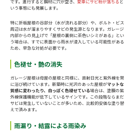
です。進行すると鋼材に穴が空き、
愛車にサビ粉が落ちる
と
いう事態にも発展します。
特に折板屋根の谷部分（水が流れる部分）や、ボルト・ビス
周辺は水が溜まりやすくサビの発生源となります。ガレージ
内部からの見上げで「屋根の裏側に茶色いシミがある」とい
う場合は、すでに表面から雨水が浸入している可能性がある
ため、早急な対処が必要です。
色褪せ・艶の消失
ガレージ屋根は母屋の屋根と同様に、直射日光と紫外線を常
に浴び続けています。新築時に光沢のあった屋根が
マットな
質感に変わったり、白っぽく色褪せている
場合は、塗膜の紫
外線保護機能が低下しているサインです。この段階ならまだ
サビは発生していないことが多いため、比較的安価な塗り替
えで済みます。
雨漏り・結露による雨染み