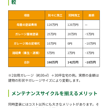
較
項目
別々に施工
同時施工
差額
母屋の塗装費用
120万円
120万円
—
ガレージ屋根塗装
25万円
20万円
−5万円
ガレージ用の足場代
10万円
0円
−10万円
諸経費（養生・運搬）
5万円
2万円
−3万円
合計
160万円
142万円
−18万円
※2台用ガレージ（約30㎡）＋30坪住宅の例。実際の金額は
建物の形状やガレージサイズにより変動します。
メンテナンスサイクルを揃えるメリット
同時塗装にはコスト以外にも大きなメリットがあります。そ