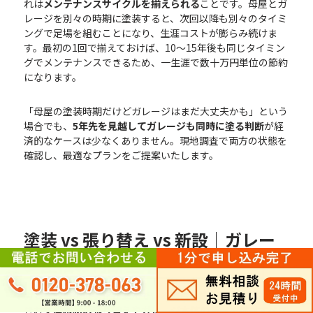
れは
メンテナンスサイクルを揃えられる
ことです。母屋とガ
レージを別々の時期に塗装すると、次回以降も別々のタイミ
ングで足場を組むことになり、生涯コストが膨らみ続けま
す。最初の1回で揃えておけば、10〜15年後も同じタイミン
グでメンテナンスできるため、一生涯で数十万円単位の節約
になります。
「母屋の塗装時期だけどガレージはまだ大丈夫かも」という
場合でも、
5年先を見越してガレージも同時に塗る判断
が経
済的なケースは少なくありません。現地調査で両方の状態を
確認し、最適なプランをご提案いたします。
塗装 vs 張り替え vs 新設｜ガレー
ジ屋根の判断基準
ガレージ屋根の劣化が進んでいる場合、塗装だけでは対応し
きれず
屋根材の張り替えやガレージ本体の新設
を検討すべき