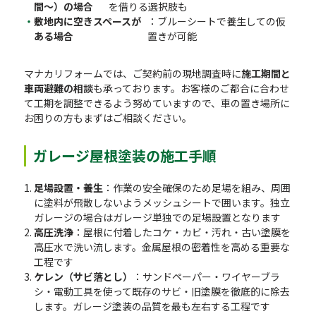
間〜）の場合
を借りる選択肢も
敷地内に空きスペースが
：ブルーシートで養生しての仮
ある場合
置きが可能
マナカリフォームでは、ご契約前の現地調査時に
施工期間と
車両避難の相談
も承っております。お客様のご都合に合わせ
て工期を調整できるよう努めていますので、車の置き場所に
お困りの方もまずはご相談ください。
ガレージ屋根塗装の施工手順
足場設置・養生
：作業の安全確保のため足場を組み、周囲
に塗料が飛散しないようメッシュシートで囲います。独立
ガレージの場合はガレージ単独での足場設置となります
高圧洗浄
：屋根に付着したコケ・カビ・汚れ・古い塗膜を
高圧水で洗い流します。金属屋根の密着性を高める重要な
工程です
ケレン（サビ落とし）
：サンドペーパー・ワイヤーブラ
シ・電動工具を使って既存のサビ・旧塗膜を徹底的に除去
します。ガレージ塗装の品質を最も左右する工程です