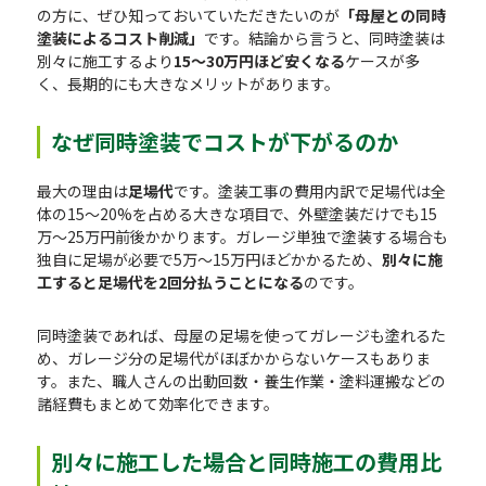
の方に、ぜひ知っておいていただきたいのが
「母屋との同時
塗装によるコスト削減」
です。結論から言うと、同時塗装は
別々に施工するより
15〜30万円ほど安くなる
ケースが多
く、長期的にも大きなメリットがあります。
なぜ同時塗装でコストが下がるのか
最大の理由は
足場代
です。塗装工事の費用内訳で足場代は全
体の15〜20%を占める大きな項目で、外壁塗装だけでも15
万〜25万円前後かかります。ガレージ単独で塗装する場合も
独自に足場が必要で5万〜15万円ほどかかるため、
別々に施
工すると足場代を2回分払うことになる
のです。
同時塗装であれば、母屋の足場を使ってガレージも塗れるた
め、ガレージ分の足場代がほぼかからないケースもありま
す。また、職人さんの出動回数・養生作業・塗料運搬などの
諸経費もまとめて効率化できます。
別々に施工した場合と同時施工の費用比