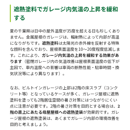
遮熱塗料でガレージ内気温の上昇を緩和
する
夏の千葉県は日中の屋外温度が35度を超える日も珍しくあり
ません。金属屋根のガレージは、輻射熱によって内部が高温
になりがちです。
遮熱塗料
は太陽光の赤外線を反射する特殊
な顔料を含んでおり、屋根表面温度を10〜20度程度低減しま
す。これにより、
ガレージ内気温の上昇を緩和する効果があ
ります
（密閉ガレージ内の気温改善は屋根表面温度の低下が
主因で、車内温度への影響は車両の断熱性能・駐車時間・換
気状況等により異なります）。
なお、ビルトインガレージの上部は2階の床スラブ（コンク
リート等）となっているケースが多く、ガレージ屋根に遮熱
塗料を塗っても2階居住空間の暑さ対策にはつながりにくい
点に注意が必要です。2階の暑さ対策を目的とする場合は、
2
階の直上にあたる母屋屋根への遮熱塗装
が効果的です。ガレ
ージ屋根の遮熱塗装は、あくまでガレージ内部の環境改善を
目的と考えましょう。