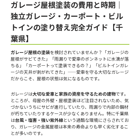
ガレージ屋根塗装の費用と時期｜
独立ガレージ・カーポート・ビル
トインの塗り替え完全ガイド【千
葉県】
ガレージ屋根の塗装
を検討されていませんか？「ガレージの
屋根がサビてきた」「雨漏りで愛車のボンネットに水滴が落
ちる」「カーポートって塗装できるの？」「ビルトインガレ
ージの天井が剥がれてきた」——愛車を守る大切なガレージ
だからこそ、屋根の状態は気になるものです。
ガレージは
大切な愛車と家族の資産を守るための建物
です。
ところが、母屋の外壁・屋根塗装ほど注目されないため、気
づかないうちにサビが進行していたり、雨漏りで内部の鋼材
が朽ちていたりするケースが少なくありません。特に千葉県
は
台風・塩害・強い紫外線
という過酷な環境にさらされてお
り、ガレージの金属屋根は本来の寿命よりも早く劣化するこ
とが多いのです。