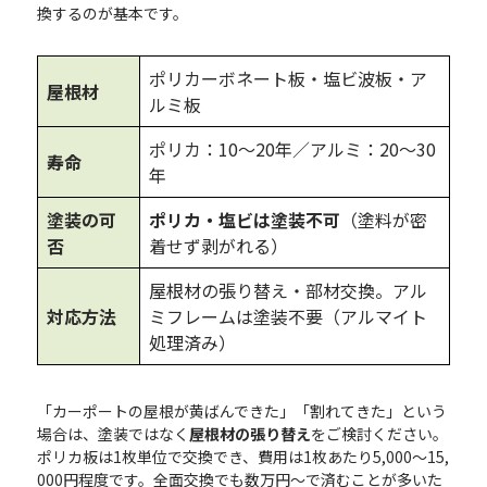
換するのが基本です。
ポリカーボネート板・塩ビ波板・ア
屋根材
ルミ板
ポリカ：10〜20年／アルミ：20〜30
寿命
年
塗装の可
ポリカ・塩ビは塗装不可
（塗料が密
否
着せず剥がれる）
屋根材の張り替え・部材交換。アル
対応方法
ミフレームは塗装不要（アルマイト
処理済み）
「カーポートの屋根が黄ばんできた」「割れてきた」という
場合は、塗装ではなく
屋根材の張り替え
をご検討ください。
ポリカ板は1枚単位で交換でき、費用は1枚あたり5,000〜15,
000円程度です。全面交換でも数万円〜で済むことが多いた