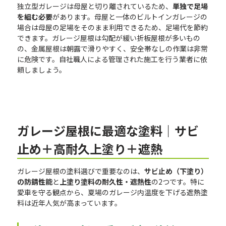
独立型ガレージは母屋と切り離されているため、
単独で足場
を組む必要
があります。母屋と一体のビルトインガレージの
場合は母屋の足場をそのまま利用できるため、足場代を節約
できます。ガレージ屋根は勾配が緩い折板屋根が多いもの
の、金属屋根は朝露で滑りやすく、安全帯なしの作業は非常
に危険です。自社職人による管理された施工を行う業者に依
頼しましょう。
ガレージ屋根に最適な塗料｜サビ
止め＋高耐久上塗り＋遮熱
ガレージ屋根の塗料選びで重要なのは、
サビ止め（下塗り）
の防錆性能
と
上塗り塗料の耐久性・遮熱性
の2つです。特に
愛車を守る観点から、夏場のガレージ内温度を下げる遮熱塗
料は近年人気が高まっています。