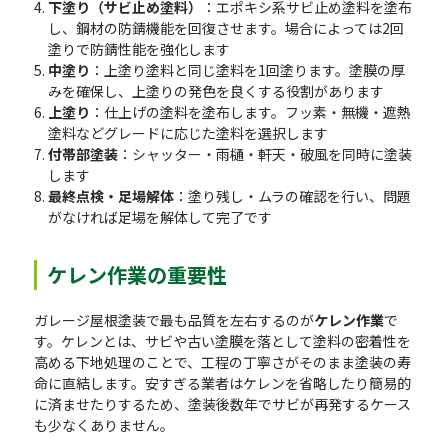
下塗り（サビ止め塗料）
：エポキシ系サビ止め塗料を塗布
し、鋼材の防錆機能を回復させます。場合によっては2回
塗りで防錆性能を強化します
中塗り
：上塗り塗料と同じ塗料を1回塗ります。塗膜の厚
みを確保し、上塗りの発色を良くする役割があります
上塗り
：仕上げの塗料を塗布します。フッ素・無機・遮熱
塗料などグレードに応じた塗料を選択します
付帯部塗装
：シャッター・雨樋・軒天・破風を同時に塗装
します
最終点検・足場解体
：塗り残し・ムラの確認を行い、問題
がなければ足場を解体して完了です
ケレン作業の重要性
ガレージ屋根塗装で最も品質を左右するのが
ケレン作業
で
す。ケレンとは、サビや古い塗膜を落として塗料の密着性を
高める下地処理のことで、工程の丁寧さがそのまま塗装の寿
命に直結します。安すぎる業者はケレンを省略したり簡易的
に済ませたりするため、塗装後数年でサビが再発するケース
も少なくありません。