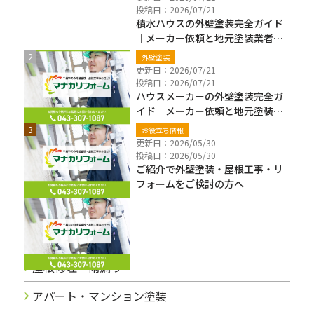
投稿日：2026/07/21
積水ハウスの外壁塗装完全ガイド
｜メーカー依頼と地元塗装業者の
違い・費用・保証確認【千葉県】
外壁塗装
更新日：2026/07/21
投稿日：2026/07/21
ハウスメーカーの外壁塗装完全ガ
イド｜メーカー依頼と地元塗装業
者の違い・費用・注意点【千葉
お役立ち情報
県】
更新日：2026/05/30
投稿日：2026/05/30
ご紹介で外壁塗装・屋根工事・リ
フォームをご検討の方へ
ブログカテゴリー
屋根修理・雨漏り
アパート・マンション塗装