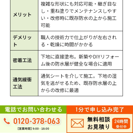
複雑な形状にも対応可能・継ぎ目な
し・重ね塗りでメンテナンスしやす
メリット
い・改修時に既存防水の上から施工
可能
デメリッ
職人の技術力で仕上がりが左右され
ト
る・乾燥に時間がかかる
下地に直接塗布。新築やDIYリフォー
密着工法
ム後の防水層が健全な場合に適用
通気シートを介して施工。下地の湿
通気緩衝
気を逃がせるため、既存防水層の上
工法
からの改修に最適
松戸市は江戸川沿いの高湿度環境のため、下地に湿気が溜ま
りやすい傾向があります。改修工事では
通気緩衝工法
が強く
推奨されます。密着工法だと下地の湿気で防水層が膨れるリ
スクがあります。