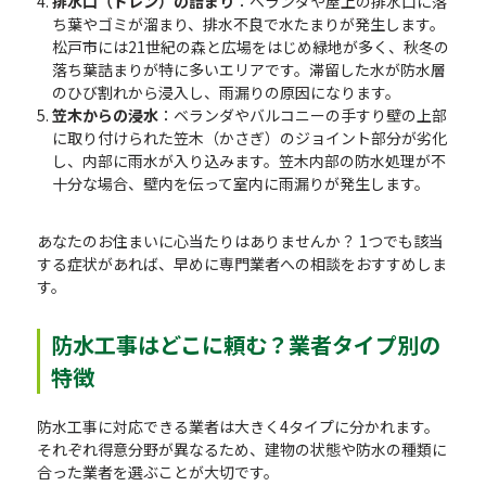
排水口（ドレン）の詰まり
：ベランダや屋上の排水口に落
ち葉やゴミが溜まり、排水不良で水たまりが発生します。
松戸市には21世紀の森と広場をはじめ緑地が多く、秋冬の
落ち葉詰まりが特に多いエリアです。滞留した水が防水層
のひび割れから浸入し、雨漏りの原因になります。
笠木からの浸水
：ベランダやバルコニーの手すり壁の上部
に取り付けられた笠木（かさぎ）のジョイント部分が劣化
し、内部に雨水が入り込みます。笠木内部の防水処理が不
十分な場合、壁内を伝って室内に雨漏りが発生します。
あなたのお住まいに心当たりはありませんか？ 1つでも該当
する症状があれば、早めに専門業者への相談をおすすめしま
す。
防水工事はどこに頼む？業者タイプ別の
特徴
防水工事に対応できる業者は大きく4タイプに分かれます。
それぞれ得意分野が異なるため、建物の状態や防水の種類に
合った業者を選ぶことが大切です。