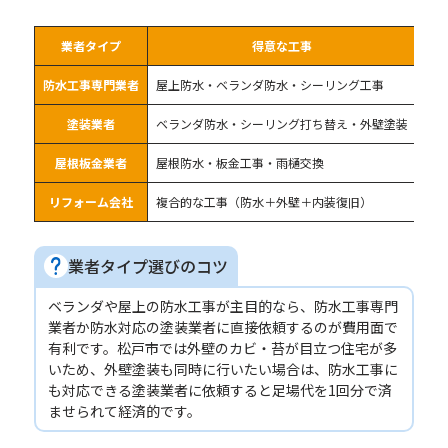
業者タイプ
得意な工事
防水工事専門業者
屋上防水・ベランダ防水・シーリング工事
防
塗装業者
ベランダ防水・シーリング打ち替え・外壁塗装
外
屋根板金業者
屋根防水・板金工事・雨樋交換
屋
リフォーム会社
複合的な工事（防水＋外壁＋内装復旧）
ワ
業者タイプ選びのコツ
ベランダや屋上の防水工事が主目的なら、防水工事専門
業者か防水対応の塗装業者に直接依頼するのが費用面で
有利です。松戸市では外壁のカビ・苔が目立つ住宅が多
いため、外壁塗装も同時に行いたい場合は、防水工事に
も対応できる塗装業者に依頼すると足場代を1回分で済
ませられて経済的です。