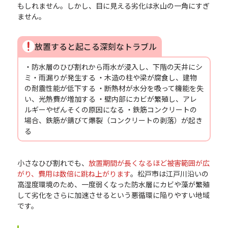
もしれません。しかし、目に見える劣化は氷山の一角にすぎ
ません。
放置すると起こる深刻なトラブル
・防水層のひび割れから雨水が浸入し、下階の天井にシ
ミ・雨漏りが発生する ・木造の柱や梁が腐食し、建物
の耐震性能が低下する ・断熱材が水分を吸って機能を失
い、光熱費が増加する ・壁内部にカビが繁殖し、アレ
ルギーやぜんそくの原因になる ・鉄筋コンクリートの
場合、鉄筋が錆びて爆裂（コンクリートの剥落）が起き
る
小さなひび割れでも、
放置期間が長くなるほど被害範囲が広
がり、費用は数倍に跳ね上がります
。松戸市は江戸川沿いの
高湿度環境のため、一度弱くなった防水層にカビや藻が繁殖
して劣化をさらに加速させるという悪循環に陥りやすい地域
です。