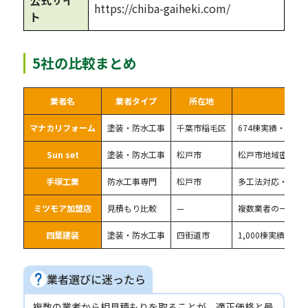
公式サイ
https://chiba-gaiheki.com/
ト
5社の比較まとめ
業者名
業者タイプ
所在地
マナカリフォーム
塗装・防水工事
千葉市稲毛区
674棟実績・口コミ
Sun set
塗装・防水工事
松戸市
松戸市地域密着・
手塚工業
防水工事専門
松戸市
多工法対応・松戸
ミツモア加盟店
見積もり比較
—
複数業者の一括見
四葉建装
塗装・防水工事
四街道市
1,000棟実績・口コ
業者選びに迷ったら
複数の業者から相見積もりを取ることが、適正価格と最