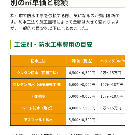
別の㎡単価と総額
松戸市で防水工事を依頼する際、気になるのが費用相場で
す。防水工法や施工面積によって金額は大きく変わります
が、一般的な目安を以下にまとめました。
工法別・防水工事費用の目安
防水工法
㎡単価（税込）
ベランダ10㎡の総額
ウレタン防水（密着工法）
4,500〜6,500円
8万〜15万円
ウレタン防水（通気緩衝工法）
6,000〜8,000円
10万〜18万円
FRP防水
5,000〜8,000円
10万〜18万円
シート防水（塩ビ）
4,000〜7,500円
8万〜15万円
アスファルト防水
5,500〜8,500円
—