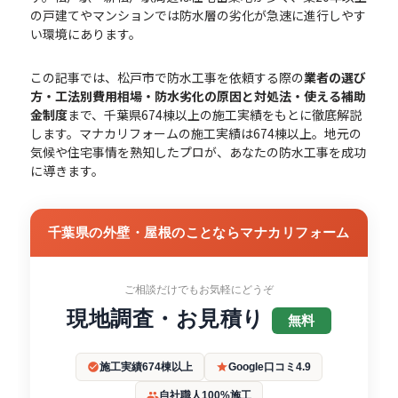
の戸建てやマンションでは防水層の劣化が急速に進行しやす
い環境にあります。
この記事では、松戸市で防水工事を依頼する際の
業者の選び
方・工法別費用相場・防水劣化の原因と対処法・使える補助
金制度
まで、千葉県674棟以上の施工実績をもとに徹底解説
します。マナカリフォームの施工実績は674棟以上。地元の
気候や住宅事情を熟知したプロが、あなたの防水工事を成功
に導きます。
千葉県の外壁・屋根のことならマナカリフォーム
ご相談だけでもお気軽にどうぞ
現地調査・お見積り
無料
施工実績674棟以上
Google口コミ4.9
自社職人100%施工