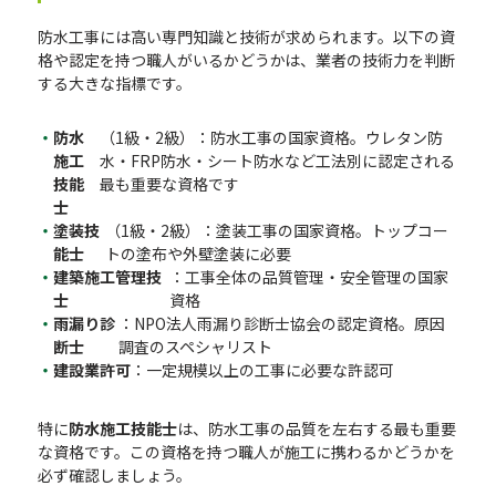
防水工事には高い専門知識と技術が求められます。以下の資
格や認定を持つ職人がいるかどうかは、業者の技術力を判断
する大きな指標です。
防水
（1級・2級）：防水工事の国家資格。ウレタン防
施工
水・FRP防水・シート防水など工法別に認定される
技能
最も重要な資格です
士
塗装技
（1級・2級）：塗装工事の国家資格。トップコー
能士
トの塗布や外壁塗装に必要
建築施工管理技
：工事全体の品質管理・安全管理の国家
士
資格
雨漏り診
：NPO法人雨漏り診断士協会の認定資格。原因
断士
調査のスペシャリスト
建設業許可
：一定規模以上の工事に必要な許認可
特に
防水施工技能士
は、防水工事の品質を左右する最も重要
な資格です。この資格を持つ職人が施工に携わるかどうかを
必ず確認しましょう。