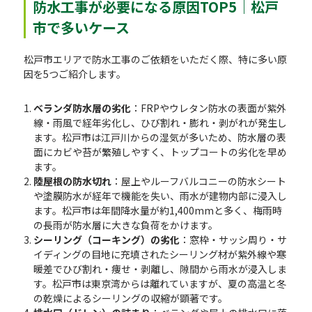
防水工事が必要になる原因TOP5｜松戸
市で多いケース
松戸市エリアで防水工事のご依頼をいただく際、特に多い原
因を5つご紹介します。
ベランダ防水層の劣化
：FRPやウレタン防水の表面が紫外
線・雨風で経年劣化し、ひび割れ・膨れ・剥がれが発生し
ます。松戸市は江戸川からの湿気が多いため、防水層の表
面にカビや苔が繁殖しやすく、トップコートの劣化を早め
ます。
陸屋根の防水切れ
：屋上やルーフバルコニーの防水シート
や塗膜防水が経年で機能を失い、雨水が建物内部に浸入し
ます。松戸市は年間降水量が約1,400mmと多く、梅雨時
の長雨が防水層に大きな負荷をかけます。
シーリング（コーキング）の劣化
：窓枠・サッシ周り・サ
イディングの目地に充填されたシーリング材が紫外線や寒
暖差でひび割れ・痩せ・剥離し、隙間から雨水が浸入しま
す。松戸市は東京湾からは離れていますが、夏の高温と冬
の乾燥によるシーリングの収縮が顕著です。