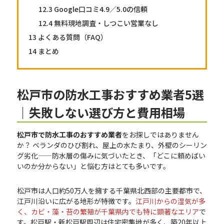
12.3
Google口コミ4.9／5.0の信頼
12.4
無料現地調査・しつこい営業なし
13
よくある質問（FAQ）
14
まとめ
松戸市の防水工事おすすめ業者5選
｜失敗しない選び方と費用相場
松戸市で防水工事のおすすめ業者
をお探しではありません
か？ ベランダのひび割れ、屋上の水たまり、外壁のシーリン
グ劣化——防水層の傷みに気づいたとき、「どこに頼めばい
いのか分からない」と悩む方はとても多いです。
松戸市は人口約50万人を擁する千葉県北西部の主要都市で、
江戸川沿いに広がる地形が特徴です。
江戸川からの湿気が多
く、カビ・藻・苔の繁殖が千葉県内でも特に顕著なエリア
で
す。松戸駅・新松戸駅周辺は住宅密集地が多く、築20年以上