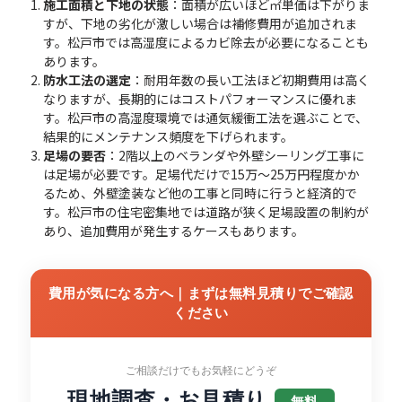
施工面積と下地の状態
：面積が広いほど㎡単価は下がりま
すが、下地の劣化が激しい場合は補修費用が追加されま
す。松戸市では高湿度によるカビ除去が必要になることも
あります。
防水工法の選定
：耐用年数の長い工法ほど初期費用は高く
なりますが、長期的にはコストパフォーマンスに優れま
す。松戸市の高湿度環境では通気緩衝工法を選ぶことで、
結果的にメンテナンス頻度を下げられます。
足場の要否
：2階以上のベランダや外壁シーリング工事に
は足場が必要です。足場代だけで15万〜25万円程度かか
るため、外壁塗装など他の工事と同時に行うと経済的で
す。松戸市の住宅密集地では道路が狭く足場設置の制約が
あり、追加費用が発生するケースもあります。
費用が気になる方へ｜まずは無料見積りでご確認
ください
ご相談だけでもお気軽にどうぞ
現地調査・お見積り
無料