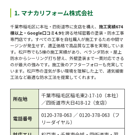
1. マナカリフォーム株式会社
千葉市稲毛区に本社・四街道市に支店を構え、
施工実績674
棟以上・Google口コミ4.9
を誇る地域密着の塗装・防水工事
専門店です。すべての工事を自社職人が施工するため中間マ
ージンが発生せず、適正価格で高品質な工事を実現していま
す。松戸市でも5棟の施工実績があり、ベランダ防水・屋上
防水からシーリング打ち替え、外壁塗装まで一貫対応できる
のが最大の強みです。施工後のアフターフォローも充実して
います。松戸市の湿気が多い環境を理解した上で、通気緩衝
工法など最適な防水工法を提案してくれます。
千葉市稲毛区稲毛東2-17-10（本社）
所在地
／四街道市大日418-12（支店）
0120-378-063
／ 0120-378-063（フ
電話番号
リーダイヤル）
対応エリ
松戸市・千葉市全域・四街道市・習