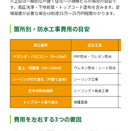
※上記は一般的な戸建て住宅〜小規模ビルの場合の目安で
す。高圧洗浄・下地処理・トップコート塗布を含みます。足
場設置が必要な場合は別途15万〜25万円程度かかります。
箇所別・防水工事費用の目安
施工箇所
主な工法
費用
ベランダ・バルコニー（5〜15㎡）
FRP防水・ウレタン防水
5万〜
屋上・陸屋根（30〜100㎡）
ウレタン防水・シート防水
25万
シーリング打ち替え（戸建て全体）
シーリング工事
15万
笠木の防水補修
シーリング＋板金工事
5万〜
トップコート塗り替え
保護塗装
3万〜
費用を左右する3つの要因