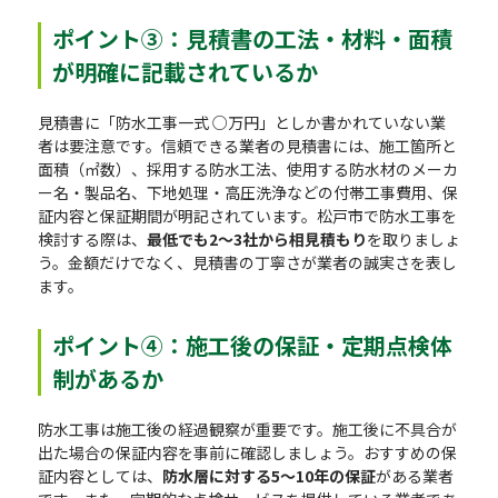
ポイント③：見積書の工法・材料・面積
が明確に記載されているか
見積書に「防水工事一式 ○万円」としか書かれていない業
者は要注意です。信頼できる業者の見積書には、施工箇所と
面積（㎡数）、採用する防水工法、使用する防水材のメーカ
ー名・製品名、下地処理・高圧洗浄などの付帯工事費用、保
証内容と保証期間が明記されています。松戸市で防水工事を
検討する際は、
最低でも2〜3社から相見積もり
を取りましょ
う。金額だけでなく、見積書の丁寧さが業者の誠実さを表し
ます。
ポイント④：施工後の保証・定期点検体
制があるか
防水工事は施工後の経過観察が重要です。施工後に不具合が
出た場合の保証内容を事前に確認しましょう。おすすめの保
証内容としては、
防水層に対する5〜10年の保証
がある業者