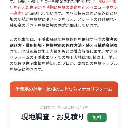
す。1980〜90年代に一斉開発された住宅地では、
築30〜40
年を迎えた住宅が同時期に屋根の寿命を迎えるニュータウン
一斉劣化
が深刻化しています。内陸部特有の強い紫外線と冬
場の凍結が屋根材にダメージを与え、スレートのひび割れ・
棟板金の浮き・屋根塗膜の剥離が加速しています。
この記事では、千葉市緑区で屋根修理を依頼する際の
業者の
選び方・費用相場・屋根材別の修理方法・使える補助金制度
まで、地域密着の施工実績をもとに徹底解説します。マナカ
リフォームの千葉市エリアでの施工実績は406棟以上。地元
の気候や住宅事情を熟知したプロが、あなたの屋根トラブル
を解決に導きます。
千葉県の外壁・屋根のことならマナカリフォーム
ご相談だけでもお気軽にどうぞ
現地調査・お見積り
無料