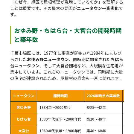
「なぜ今、緑区で屋根修理が急増しているのか」を理解する
ことは重要です。その最大の要因が
ニュータウン一斉劣化
で
す。
おゆみ野・ちはら台・大宮台の開発時期
と築年数
千葉市緑区には、1977年に事業が開始され1984年にまちび
らきした
おゆみ野ニュータウン
、同時期に開発された
ちはら
台ニュータウン
、そして
大宮台団地
など、大規模な住宅地が
集中しています。これらのニュータウンでは、同時期に大量
の住宅が建設されたため、屋根材の寿命も一斉に訪れます。
ニュータウン
開発時期
2026年時点の築年数
おゆみ野
1984年〜2000年代
築25〜42年
スレ
ちはら台
1980年代後半〜2000年代
築20〜40年
スレ
大宮台
1960年代後半〜1980年代
築40〜60年
瓦・