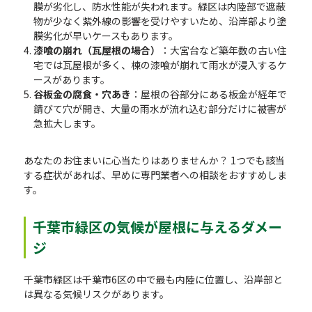
膜が劣化し、防水性能が失われます。緑区は内陸部で遮蔽
物が少なく紫外線の影響を受けやすいため、沿岸部より塗
膜劣化が早いケースもあります。
漆喰の崩れ（瓦屋根の場合）
：大宮台など築年数の古い住
宅では瓦屋根が多く、棟の漆喰が崩れて雨水が浸入するケ
ースがあります。
谷板金の腐食・穴あき
：屋根の谷部分にある板金が経年で
錆びて穴が開き、大量の雨水が流れ込む部分だけに被害が
急拡大します。
あなたのお住まいに心当たりはありませんか？ 1つでも該当
する症状があれば、早めに専門業者への相談をおすすめしま
す。
千葉市緑区の気候が屋根に与えるダメー
ジ
千葉市緑区は千葉市6区の中で最も内陸に位置し、沿岸部と
は異なる気候リスクがあります。