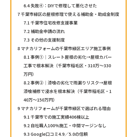
6.4
失敗④：DIYで修理して悪化させた
7
千葉市緑区の屋根修理で使える補助金・助成金制度
7.1
千葉市住宅改修支援事業
7.2
補助金申請の流れ
7.3
その他の支援制度
8
マナカリフォームの千葉市緑区エリア施工事例
8.1
事例①｜スレート屋根の劣化→屋根カバー
工事で根本解決（千葉市稲毛区・310万〜330
万円）
8.2
事例②｜漆喰の劣化で雨漏りリスク→屋根
漆喰補修で浸水を根本解決（千葉市稲毛区・1
40万〜150万円）
9
マナカリフォームが千葉市緑区で選ばれる理由
9.1
千葉市での施工実績406棟以上
9.2
自社職人100%施工・中間マージンなし
9.3
Google口コミ4.9／5.0の信頼