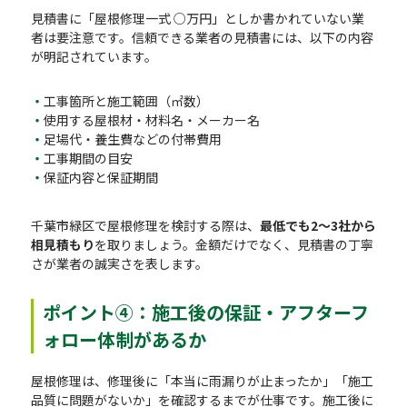
見積書に「屋根修理一式 ○万円」としか書かれていない業
者は要注意です。信頼できる業者の見積書には、以下の内容
が明記されています。
工事箇所と施工範囲（㎡数）
使用する屋根材・材料名・メーカー名
足場代・養生費などの付帯費用
工事期間の目安
保証内容と保証期間
千葉市緑区で屋根修理を検討する際は、
最低でも2〜3社から
相見積もり
を取りましょう。金額だけでなく、見積書の丁寧
さが業者の誠実さを表します。
ポイント④：施工後の保証・アフターフ
ォロー体制があるか
屋根修理は、修理後に「本当に雨漏りが止まったか」「施工
品質に問題がないか」を確認するまでが仕事です。施工後に