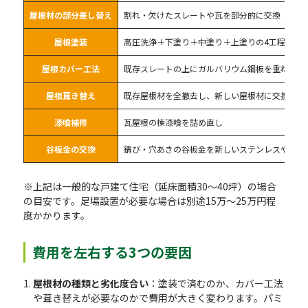
屋根材の部分差し替え
割れ・欠けたスレートや瓦を部分的に交換
屋根塗装
高圧洗浄＋下塗り＋中塗り＋上塗りの4工程
屋根カバー工法
既存スレートの上にガルバリウム鋼板を重ね葺き
屋根葺き替え
既存屋根材を全撤去し、新しい屋根材に交換
漆喰補修
瓦屋根の棟漆喰を詰め直し
谷板金の交換
錆び・穴あきの谷板金を新しいステンレスやガル
※上記は一般的な戸建て住宅（延床面積30〜40坪）の場合
の目安です。足場設置が必要な場合は別途15万〜25万円程
度かかります。
費用を左右する3つの要因
屋根材の種類と劣化度合い
：塗装で済むのか、カバー工法
や葺き替えが必要なのかで費用が大きく変わります。パミ