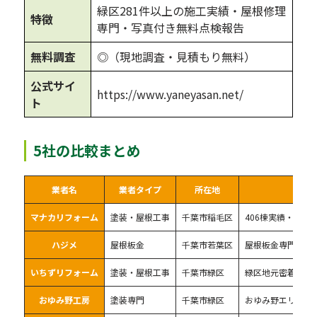
緑区281件以上の施工実績・屋根修理
特徴
専門・写真付き無料点検報告
無料調査
◎（現地調査・見積もり無料）
公式サイ
https://www.yaneyasan.net/
ト
5社の比較まとめ
業者名
業者タイプ
所在地
マナカリフォーム
塗装・屋根工事
千葉市稲毛区
406棟実績・口コミ
ハジメ
屋根板金
千葉市若葉区
屋根板金専門・ド
いちずリフォーム
塗装・屋根工事
千葉市緑区
緑区地元密着・ア
おゆみ野工房
塗装専門
千葉市緑区
おゆみ野エリア密