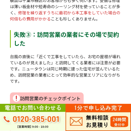
験談は千葉市緑区のお客様からも多く伺います。安価な修理
は薄い板金材や短寿命のシーリング材を使っていることが多
く、
修理を繰り返すうちに最初から本工事をしていた場合の
何倍もの費用がかかる
ことも珍しくありません。
失敗③：訪問営業の業者にその場で契約
した
台風の直後に「近くで工事をしていたら、お宅の屋根が壊れ
ているのが見えました」と訪問してくる業者には注意が必要
です。ニュータウンは同じ時期に建った住宅が並んでいるた
め、訪問営業の業者にとって効率的な営業エリアになりがち
です。
訪問営業のチェックポイント
・「今すぐ契約しないと雨漏りが悪化する」と即決を迫
る → 冷静に断ってOK ・屋根に登って「ここが壊れてい
る」と写真を見せる → 別の家の写真の可能性あり ・
「火災保険で無料になる」を強調する → 保険適用は保