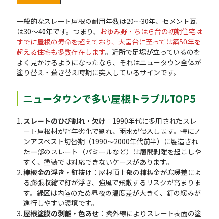
一般的なスレート屋根の耐用年数は20〜30年、セメント瓦
は30〜40年です。つまり、
おゆみ野・ちはら台の初期住宅は
すでに屋根の寿命を超えており、大宮台に至っては築50年を
超える住宅も多数存在します
。近所で足場が立っているのを
よく見かけるようになったなら、それはニュータウン全体が
塗り替え・葺き替え時期に突入しているサインです。
ニュータウンで多い屋根トラブルTOP5
スレートのひび割れ・欠け
：1990年代に多用されたスレ
ート屋根材が経年劣化で割れ、雨水が侵入します。特にノ
ンアスベスト切替期（1990〜2000年代前半）に製造され
た一部のスレート（パミールなど）は層間剥離を起こしや
すく、塗装では対応できないケースがあります。
棟板金の浮き・釘抜け
：屋根頂上部の棟板金が寒暖差によ
る膨張収縮で釘が浮き、強風で飛散するリスクが高まりま
す。緑区は内陸のため昼夜の温度差が大きく、釘の緩みが
進行しやすい環境です。
屋根塗膜の剥離・色あせ
：紫外線によりスレート表面の塗