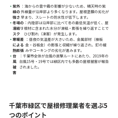
紫外
：海からの雲や霧の影響が少ないため、晴天時の紫
線の
外線量が沿岸部より多くなります。屋根塗膜の劣化が
強さ
早まり、スレートの防水性が低下します。
冬場の
：内陸部は沿岸部に比べて冬の最低気温が低く、屋
凍結リ
根材に含まれた水分が凍結・膨張を繰り返すことで
スク
ひび割れ（凍害）が発生します。
寒暖差
：昼夜の気温差が大きいため、金属部材（棟板
による
金・谷板金）の膨張と収縮が繰り返され、釘の緩
熱膨張
みやコーキングの劣化が進みます。
台
：千葉市全体が台風の直撃ルートにあたり、2019年の
風
台風15号・19号では緑区内でも多数の屋根被害が報告
被
されました。
害
千葉市緑区で屋根修理業者を選ぶ5
つのポイント