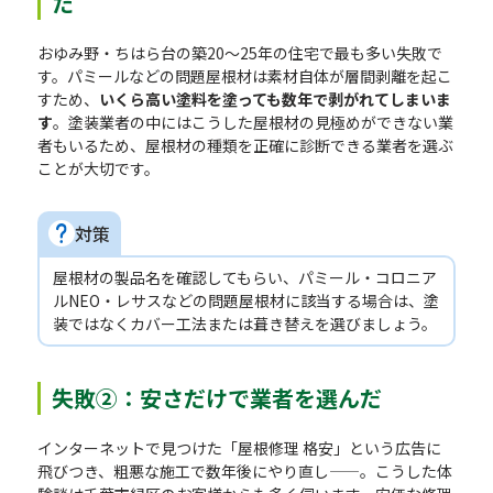
た
おゆみ野・ちはら台の築20〜25年の住宅で最も多い失敗で
す。パミールなどの問題屋根材は素材自体が層間剥離を起こ
すため、
いくら高い塗料を塗っても数年で剥がれてしまいま
す
。塗装業者の中にはこうした屋根材の見極めができない業
者もいるため、屋根材の種類を正確に診断できる業者を選ぶ
ことが大切です。
対策
屋根材の製品名を確認してもらい、パミール・コロニア
ルNEO・レサスなどの問題屋根材に該当する場合は、塗
装ではなくカバー工法または葺き替えを選びましょう。
失敗②：安さだけで業者を選んだ
インターネットで見つけた「屋根修理 格安」という広告に
飛びつき、粗悪な施工で数年後にやり直し——。こうした体