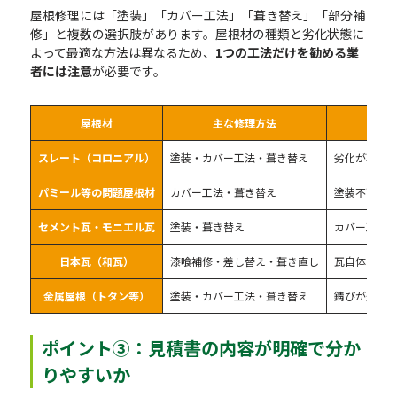
屋根修理には「塗装」「カバー工法」「葺き替え」「部分補
修」と複数の選択肢があります。屋根材の種類と劣化状態に
よって最適な方法は異なるため、
1つの工法だけを勧める業
者には注意
が必要です。
屋根材
主な修理方法
スレート（コロニアル）
塗装・カバー工法・葺き替え
劣化が軽度
パミール等の問題屋根材
カバー工法・葺き替え
塗装不可。
セメント瓦・モニエル瓦
塗装・葺き替え
カバー工法
日本瓦（和瓦）
漆喰補修・差し替え・葺き直し
瓦自体は長
金属屋根（トタン等）
塗装・カバー工法・葺き替え
錆びが進行
ポイント③：見積書の内容が明確で分か
りやすいか