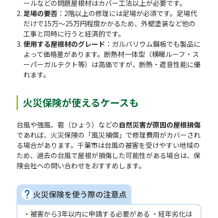
ールなどの問題屋根材はカバー工法以上が必要です。
足場の要否
：2階以上の修理には足場が必須です。足場代
だけで15万〜25万円程度かかるため、外壁塗装など他の
工事と同時に行うと経済的です。
使用する屋根材のグレード
：ガルバリウム鋼板でも製品に
よって価格差があります。断熱材一体型（横暖ルーフ・ス
ーパーガルテクト等）は高価ですが、断熱・遮音性能に優
れます。
火災保険が使えるケースも
台風や強風、雹（ひょう）などの
自然災害が原因の屋根損傷
であれば、火災保険の「風災補償」で修理費用がカバーされ
る場合があります。千葉市は台風の被害を受けやすい地域の
ため、過去の台風で屋根が損傷した可能性がある場合は、保
険会社への問い合わせをおすすめします。
火災保険を使う際の注意点
・被害から3年以内に申請する必要がある ・経年劣化は