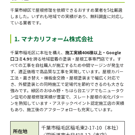
千葉市緑区で屋根修理を依頼できるおすすめ業者を5社厳選
しました。いずれも地域での実績があり、無料調査に対応し
ている業者です。
1. マナカリフォーム株式会社
千葉市稲毛区に本社を構え、
施工実績406棟以上・Google
口コミ4.9
を誇る地域密着の塗装・屋根工事専門店です。す
べての工事を自社職人が施工するため中間マージンが発生せ
ず、適正価格で高品質な工事を実現しています。屋根カバー
工法・葺き替え・棟板金交換・屋根塗装まで幅広く対応で
き、外壁塗装との同時施工で足場代を節約できるのも大きな
強みです。緑区のおゆみ野・ちはら台エリアでもニュータウ
ン住宅の屋根修理実績が豊富で、スレート屋根の劣化パター
ンを熟知しています・アステックペイント認定施工店の実績
もあり、施工後のアフターフォローも充実しています。
千葉市稲毛区稲毛東2-17-10（本社）
所在地
／四街道市大日418-12（支店）