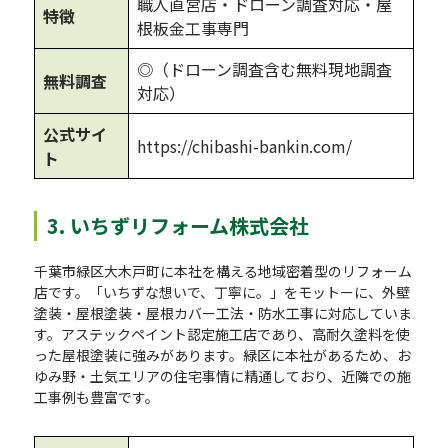
職人直営店・ドローン調査対応・屋
特徴
根板金工事専門
◎（ドローン調査含む無料現地調査
無料調査
対応）
公式サイ
https://chibashi-bankin.com/
ト
3. いちずリフォーム株式会社
千葉市緑区大木戸町に本社を構える地域密着型のリフォーム
店です。「いちずな想いで、丁寧に。」をモットーに、外壁
塗装・屋根塗装・屋根カバー工法・防水工事に対応していま
す。アステックペイント認定施工店であり、高耐久塗料を使
った屋根塗装に強みがあります。緑区に本社があるため、お
ゆみ野・土気エリアの住宅事情に精通しており、近隣での施
工事例も豊富です。