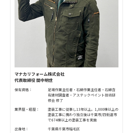
マナカリフォーム株式会社
代表取締役 間中明世
保有資格：
足場作業主任者・石綿作業主任者・石綿含
有建材調査者・アステックペイント技術研
修会 修了
業界歴・経歴：
塗装工事に従事し13年以上。1,000棟以上の
塗装工事に携わり独立後は千葉市/四街道市
で674棟以上の塗装工事を実施
出身地：
千葉県千葉市稲毛区