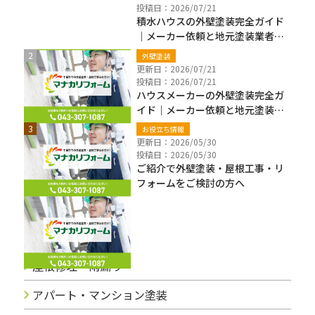
投稿日：2026/07/21
積水ハウスの外壁塗装完全ガイド
｜メーカー依頼と地元塗装業者の
違い・費用・保証確認【千葉県】
外壁塗装
更新日：2026/07/21
投稿日：2026/07/21
ハウスメーカーの外壁塗装完全ガ
イド｜メーカー依頼と地元塗装業
者の違い・費用・注意点【千葉
お役立ち情報
県】
更新日：2026/05/30
投稿日：2026/05/30
ご紹介で外壁塗装・屋根工事・リ
フォームをご検討の方へ
ブログカテゴリー
屋根修理・雨漏り
アパート・マンション塗装