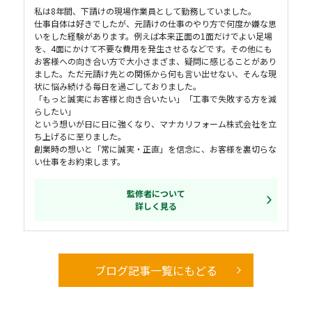
私は8年間、下請けの現場作業員として勤務していました。
仕事自体は好きでしたが、元請けの仕事のやり方で何度か嫌な思
いをした経験があります。例えば本来正面の1面だけでよい足場
を、4面にかけて不要な費用を発生させるなどです。その他にも
お客様への向き合い方で大小さまざま、疑問に感じることがあり
ました。ただ元請け先との関係から何も言い出せない、そんな現
状に悩み続ける毎日を過ごしておりました。
「もっと誠実にお客様と向き合いたい」「工事で失敗する方を減
らしたい」
という想いが日に日に強くなり、マナカリフォーム株式会社を立
ち上げるに至りました。
創業時の想いと「常に誠実・正直」を信念に、お客様を裏切らな
い仕事をお約束します。
監修者について
詳しく見る
ブログ記事一覧にもどる