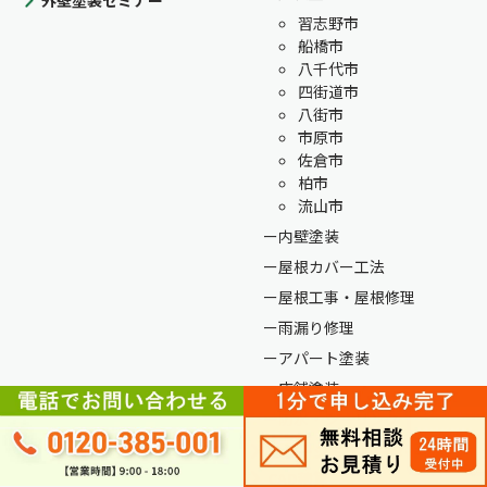
習志野市
船橋市
八千代市
四街道市
八街市
市原市
佐倉市
柏市
流山市
内壁塗装
屋根カバー工法
屋根工事・屋根修理
雨漏り修理
アパート塗装
店舗塗装
防水・シーリング
カラーシミュレーター
CAD積算