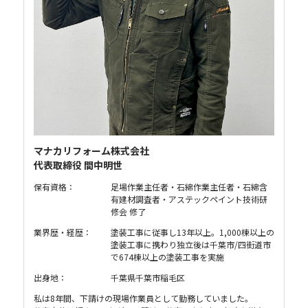
マナカリフォーム株式会社
代表取締役 間中明世
保有資格：
足場作業主任者・石綿作業主任者・石綿含
有建材調査者・アステックペイント技術研
修会 修了
業界歴・経歴：
塗装工事に従事し13年以上。1,000棟以上の
塗装工事に携わり独立後は千葉市/四街道市
で674棟以上の塗装工事を実施
出身地：
千葉県千葉市稲毛区
私は8年間、下請けの現場作業員として勤務していました。