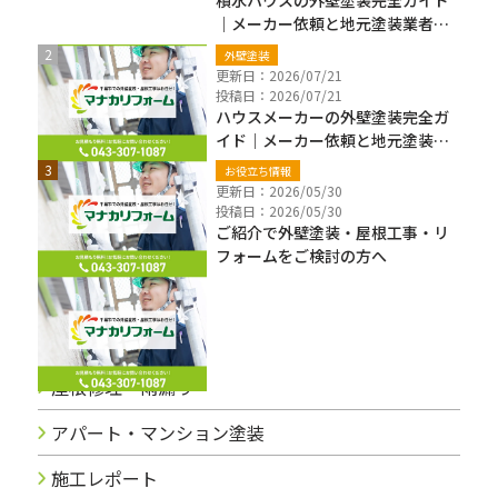
積水ハウスの外壁塗装完全ガイド
｜メーカー依頼と地元塗装業者の
違い・費用・保証確認【千葉県】
外壁塗装
更新日：2026/07/21
投稿日：2026/07/21
ハウスメーカーの外壁塗装完全ガ
イド｜メーカー依頼と地元塗装業
者の違い・費用・注意点【千葉
お役立ち情報
県】
更新日：2026/05/30
投稿日：2026/05/30
ご紹介で外壁塗装・屋根工事・リ
フォームをご検討の方へ
ブログカテゴリー
屋根修理・雨漏り
アパート・マンション塗装
施工レポート