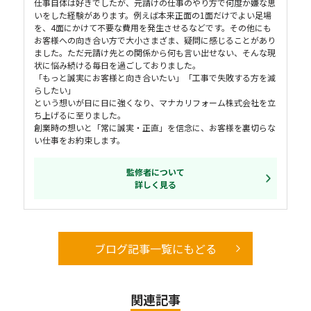
仕事自体は好きでしたが、元請けの仕事のやり方で何度か嫌な思
いをした経験があります。例えば本来正面の1面だけでよい足場
を、4面にかけて不要な費用を発生させるなどです。その他にも
お客様への向き合い方で大小さまざま、疑問に感じることがあり
ました。ただ元請け先との関係から何も言い出せない、そんな現
状に悩み続ける毎日を過ごしておりました。
「もっと誠実にお客様と向き合いたい」「工事で失敗する方を減
らしたい」
という想いが日に日に強くなり、マナカリフォーム株式会社を立
ち上げるに至りました。
創業時の想いと「常に誠実・正直」を信念に、お客様を裏切らな
い仕事をお約束します。
監修者について
詳しく見る
ブログ記事一覧にもどる
関連記事